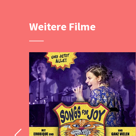
Weitere Filme
uf
d