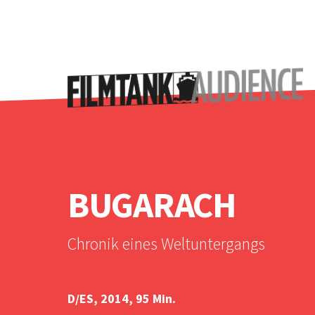
BUGARACH
Chronik eines Weltuntergangs
D/ES, 2014, 95 Min.